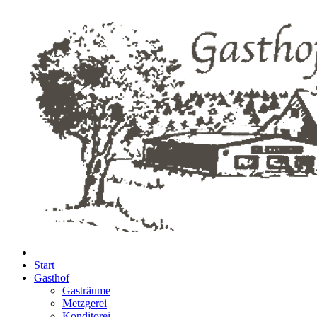
Start
Gasthof
Gasträume
Metzgerei
Konditorei