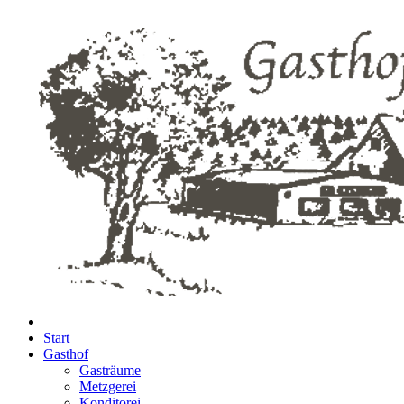
Start
Gasthof
Gasträume
Metzgerei
Konditorei