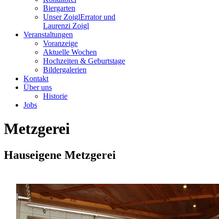
Biergarten
Unser Zoigl
Errator und
Laurenzi Zoigl
Veranstaltungen
Voranzeige
Aktuelle Wochen
Hochzeiten & Geburtstage
Bildergalerien
Kontakt
Über uns
Historie
Jobs
Metzgerei
Hauseigene Metzgerei