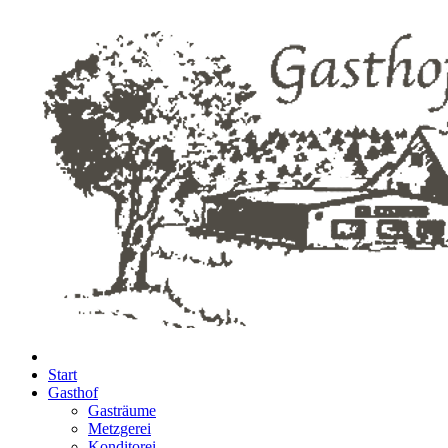
Start
Gasthof
Gasträume
Metzgerei
Konditorei