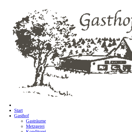
Start
Gasthof
Gasträume
Metzgerei
Konditorei