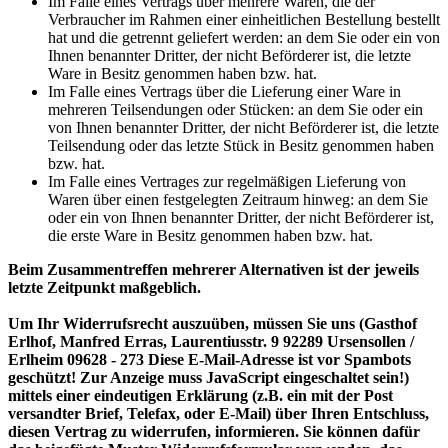
Im Falle eines Vertrags über mehrere Waren, die der
Verbraucher im Rahmen einer einheitlichen Bestellung bestellt
hat und die getrennt geliefert werden: an dem Sie oder ein von
Ihnen benannter Dritter, der nicht Beförderer ist, die letzte
Ware in Besitz genommen haben bzw. hat.
Im Falle eines Vertrags über die Lieferung einer Ware in
mehreren Teilsendungen oder Stücken: an dem Sie oder ein
von Ihnen benannter Dritter, der nicht Beförderer ist, die letzte
Teilsendung oder das letzte Stück in Besitz genommen haben
bzw. hat.
Im Falle eines Vertrages zur regelmäßigen Lieferung von
Waren über einen festgelegten Zeitraum hinweg: an dem Sie
oder ein von Ihnen benannter Dritter, der nicht Beförderer ist,
die erste Ware in Besitz genommen haben bzw. hat.
Beim Zusammentreffen mehrerer Alternativen ist der jeweils
letzte Zeitpunkt maßgeblich.
Um Ihr Widerrufsrecht auszuüben, müssen Sie uns (Gasthof
Erlhof, Manfred Erras, Laurentiusstr. 9 92289 Ursensollen /
Erlheim 09628 - 273
Diese E-Mail-Adresse ist vor Spambots
geschützt! Zur Anzeige muss JavaScript eingeschaltet sein!
)
mittels einer eindeutigen Erklärung (z.B. ein mit der Post
versandter Brief, Telefax, oder E-Mail) über Ihren Entschluss,
diesen Vertrag zu widerrufen, informieren. Sie können dafür