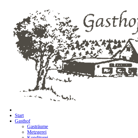
Start
Gasthof
Gasträume
Metzgerei
Konditorei